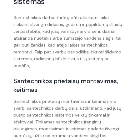
sistemas
Santechnikos darbai turėtų būti atliekami laiku,
siekiant išvengti didesnių gedimų ir papildomų išlaidų.
Jei pastebite, kad jūsų vamzdynai yra seni, dažnai
atsiranda nuotėkis arba sumažėjo vandens slėgis, tai
gali būti ženklas, kad atėjo laikas santechnikos
remontui. Taip pat svarbu periodiškai tikrinti šildymo
sistemas, radiatorių būklę ir atlikti jų keitimą ar
priežiūrą
Santechnikos prietaisų montavimas,
keitimas
Santechnikos prietaisų montavimas ir keitimas yra
svarbi santechnikos darbų dalis, užtikrinanti, kad jūsų
būsto santechnikos sistemos veiktų tinkamai ir
efektyviai. Tinkamas santechnikos įrenginių
pajungimas, montavimas ir keitimas padeda išvengti
nuotėkių, užtikrina optimalų vandens slėgį bei