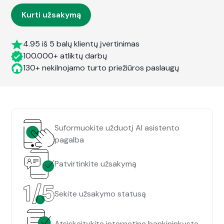
Kurti užsakymą
4.95 iš 5 balų klientų įvertinimas
100.000+ atliktų darbų
130+ nekilnojamo turto priežiūros paslaugų
Suformuokite užduotį AI asistento
pagalba
Patvirtinkite užsakymą
Sekite užsakymo statusą
Atsiskaitykite internetine bankininkyste