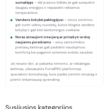
sumažėjęs
– dėl prastos būklės jie gali sunaudoti
daugiau energijos ir nepasiekti reikiamos
temperatūros
Vandens kokybė pablogėjusi
– senos sistemos
gali turėti vidinių nuosėdų, kurios blogina vandens
kokybę ir gali būti kenksmingos sveikatai
Noras atnaujinti interjerą ar pritaikyti erdvę
naujiems poreikiams
– senų santechnikos
prietaisų keitimas gali padidinti naudojimosi
komfortą bei pagerinti estetines erdvės savybes
Jei nesate tikri, ar pakanka remonto, ar reikalingas
keitimas, užsisakykite PortalPRO platformoje
specialisto konsultaciją, kuris padės įvertinti situaciją ir
priimti tinkamiausią sprendimą
Susijusios kategorijos