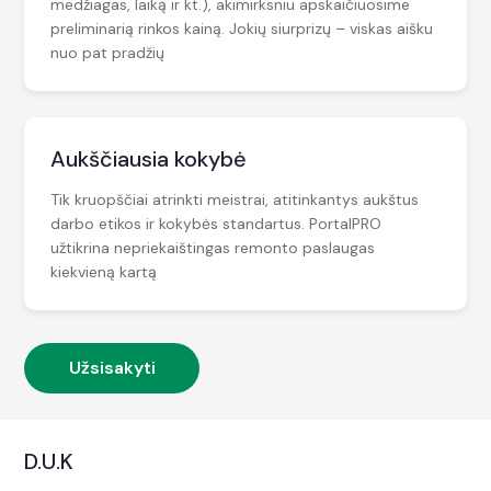
medžiagas, laiką ir kt.), akimirksniu apskaičiuosime
preliminarią rinkos kainą. Jokių siurprizų – viskas aišku
nuo pat pradžių
Aukščiausia kokybė
Tik kruopščiai atrinkti meistrai, atitinkantys aukštus
darbo etikos ir kokybės standartus. PortalPRO
užtikrina nepriekaištingas remonto paslaugas
kiekvieną kartą
Užsisakyti
D.U.K