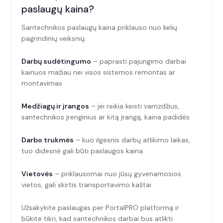
paslaugų kaina?
Santechnikos paslaugų kaina priklauso nuo kelių
pagrindinių veiksnių:
Darbų sudėtingumo
– paprasti pajungimo darbai
kainuos mažiau nei visos sistemos remontas ar
montavimas
Medžiagų ir įrangos
– jei reikia keisti vamzdžius,
santechnikos įrenginius ar kitą įrangą, kaina padidės
Darbo trukmės
– kuo ilgesnis darbų atlikimo laikas,
tuo didesnė gali būti paslaugos kaina
Vietovės
– priklausomai nuo jūsų gyvenamosios
vietos, gali skirtis transportavimo kaštai
Užsakykite paslaugas per PortalPRO platformą ir
būkite tikri, kad santechnikos darbai bus atlikti