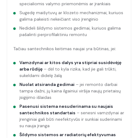
specialiomis valymo priemonėmis ar įrankiais
Sugedę maišytuvų ar klozeto mechanizmai, kuriuos
galima pakeisti nekeičiant viso įrenginio
Nedideli šildymo sistemos gedimai, kuriuos galima
pašalinti perprofilaktiniu remontu
Tačiau santechnikos keitimas naujai yra būtinas, jei:
Vamzdynai ar kitos dalys yra stipriai susidėvėję
arba rūdiję
– dėl to kyla rizika, kad jie gali trūkti,
sukeldami didelę žalą
Nuolat atsiranda gedimai
– jei remonto darbai
tampa dažni, jų kaina ilgainiui viršija naujų prietaisų
įsigijimo išlaidas
Pasenusi sistema nesuderinama su naujais
santechnikos standartais
– senesni vamzdynai ar
įrenginiai gali būti neefektyvūs ir sunkiai suderinami
su nauja įranga
Šildymo sistemos ar radiatorių efektyvumas