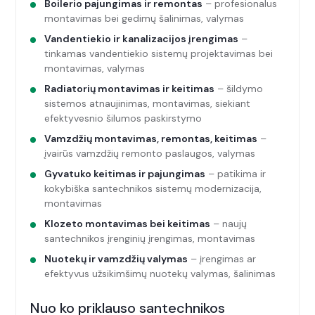
Boilerio pajungimas ir remontas
– profesionalus
montavimas bei gedimų šalinimas, valymas
Vandentiekio ir kanalizacijos įrengimas
–
tinkamas vandentiekio sistemų projektavimas bei
montavimas, valymas
Radiatorių montavimas ir keitimas
– šildymo
sistemos atnaujinimas, montavimas, siekiant
efektyvesnio šilumos paskirstymo
Vamzdžių montavimas, remontas, keitimas
–
įvairūs vamzdžių remonto paslaugos, valymas
Gyvatuko keitimas ir pajungimas
– patikima ir
kokybiška santechnikos sistemų modernizacija,
montavimas
Klozeto montavimas bei keitimas
– naujų
santechnikos įrenginių įrengimas, montavimas
Nuotekų ir vamzdžių valymas
– įrengimas ar
efektyvus užsikimšimų nuotekų valymas, šalinimas
Nuo ko priklauso santechnikos