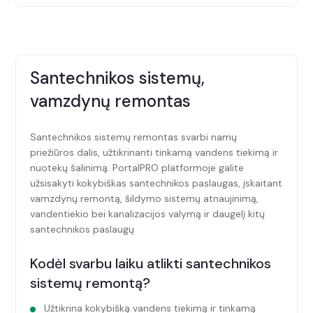
arba medžiagomis galite pasirūpinti patys. Visada
Rekomenduojame užsisakyti PortalPRO specialisto
rekomenduojame konsultuotis su paslaugą teikiančiu,
konsultaciją, kuris padės priimti geriausią sprendimą,
patyrusiu PortalPRO specialistu.
kurią paslaugą rinktis ir tiksliai įvertinti paslaugų poreikį.
Specialisto konsultacija užtikrins, kad remonto ar
Santechnikos sistemų,
statybos darbai vyktų planuotai, sklandžiai ir be
nemalonių siurprizų.
vamzdynų remontas
Santechnikos sistemų remontas svarbi namų
priežiūros dalis, užtikrinanti tinkamą vandens tiekimą ir
nuotekų šalinimą. PortalPRO platformoje galite
užsisakyti kokybiškas santechnikos paslaugas, įskaitant
vamzdynų remontą, šildymo sistemų atnaujinimą,
vandentiekio bei kanalizacijos valymą ir daugelį kitų
santechnikos paslaugų
Kodėl svarbu laiku atlikti santechnikos
sistemų remontą?
Užtikrina kokybišką vandens tiekimą ir tinkamą