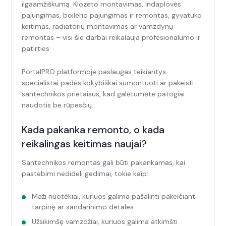
ilgaamžiškumą. Klozeto montavimas, indaplovės
pajungimas, boilerio pajungimas ir remontas, gyvatuko
keitimas, radiatorių montavimas ar vamzdynų
remontas – visi šie darbai reikalauja profesionalumo ir
patirties
PortalPRO platformoje paslaugas teikiantys
specialistai padės kokybiškai sumontuoti ar pakeisti
santechnikos prietaisus, kad galėtumėte patogiai
naudotis be rūpesčių
Kada pakanka remonto, o kada
reikalingas keitimas naujai?
Santechnikos remontas gali būti pakankamas, kai
pastebimi nedideli gedimai, tokie kaip:
Maži nuotėkiai, kuriuos galima pašalinti pakeičiant
tarpinę ar sandarinimo detales
Užsikimšę vamzdžiai, kuriuos galima atkimšti