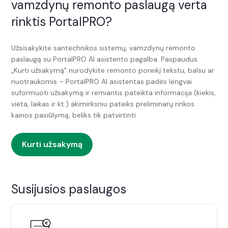
vamzdynų remonto paslaugą verta
rinktis PortalPRO?
Užsisakykite santechnikos sistemų, vamzdynų remonto
paslaugą su PortalPRO AI asistento pagalba. Paspaudus
„Kurti užsakymą" nurodykite remonto poreikį tekstu, balsu ar
nuotraukomis – PortalPRO AI asistentas padės lengvai
suformuoti užsakymą ir remiantis pateikta informacija (kiekis,
vieta, laikas ir kt.) akimirksniu pateiks preliminarų rinkos
kainos pasiūlymą, beliks tik patvirtinti
Kurti užsakymą
Susijusios paslaugos