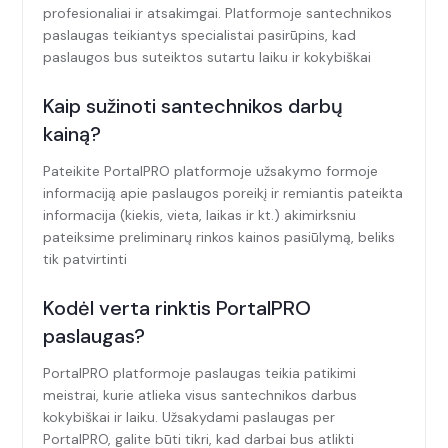
profesionaliai ir atsakimgai. Platformoje santechnikos
paslaugas teikiantys specialistai pasirūpins, kad
paslaugos bus suteiktos sutartu laiku ir kokybiškai
Kaip sužinoti santechnikos darbų
kainą?
Pateikite PortalPRO platformoje užsakymo formoje
informaciją apie paslaugos poreikį ir remiantis pateikta
informacija (kiekis, vieta, laikas ir kt.) akimirksniu
pateiksime preliminarų rinkos kainos pasiūlymą, beliks
tik patvirtinti
Kodėl verta rinktis PortalPRO
paslaugas?
PortalPRO platformoje paslaugas teikia patikimi
meistrai, kurie atlieka visus santechnikos darbus
kokybiškai ir laiku. Užsakydami paslaugas per
PortalPRO, galite būti tikri, kad darbai bus atlikti