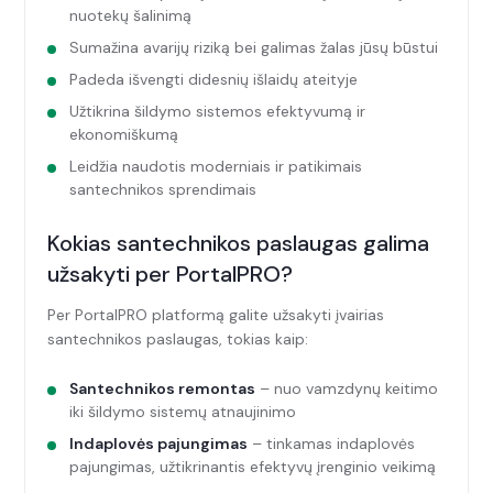
nuotekų šalinimą
Sumažina avarijų riziką bei galimas žalas jūsų būstui
Padeda išvengti didesnių išlaidų ateityje
Užtikrina šildymo sistemos efektyvumą ir
ekonomiškumą
Leidžia naudotis moderniais ir patikimais
santechnikos sprendimais
Kokias santechnikos paslaugas galima
užsakyti per PortalPRO?
Per PortalPRO platformą galite užsakyti įvairias
santechnikos paslaugas, tokias kaip:
Santechnikos remontas
– nuo vamzdynų keitimo
iki šildymo sistemų atnaujinimo
Indaplovės pajungimas
– tinkamas indaplovės
pajungimas, užtikrinantis efektyvų įrenginio veikimą