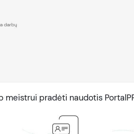
ta darbų
p meistrui pradėti naudotis Portal