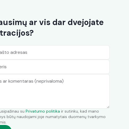
lausimų ar vis dar dvejojate
tracijos?
imo įmokas ir galimybę pasinaudoti valstybės
lauti žalos atlyginimo.
susipažinau su
Privatumo politika
ir sutinku, kad mano
s būtų naudojami joje numatytais duomenų tvarkymo
mis.