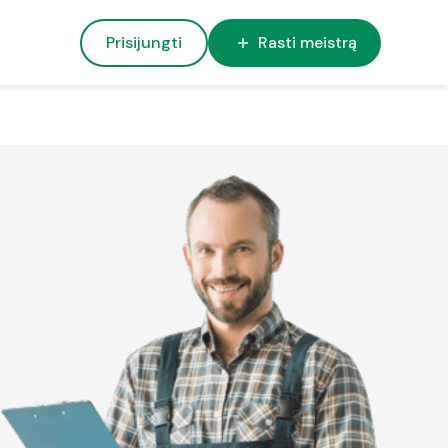
Prisijungti
Rasti meistrą