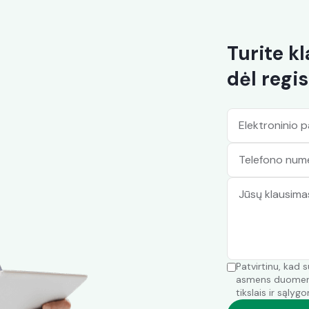
ba deklaravęs savarankišką veiklą;
samdo savo veiklą deklaravusį asmenį.
Turite k
dėl regis
ir darbo saugą.
socialinę apsaugą, įskaitant pensijų kaupimą, socialinio draud
ntį asmenį, įvykus statybiniam brokui bus paprasčiau išsireika
e
https://www.vdi.lt/PdfUploads/DUK_skaidriai.pdf
.
Patvirtinu, kad 
asmens duomeny
tikslais ir sąlygo