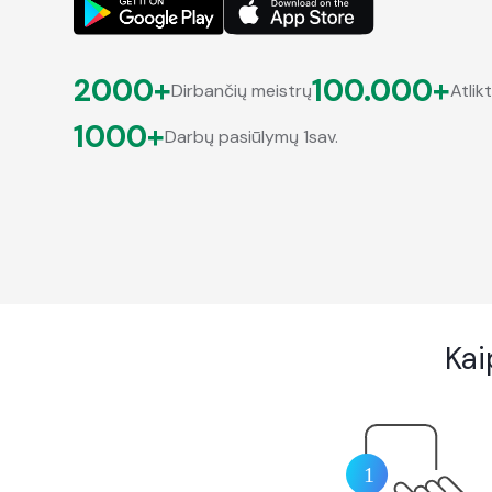
2000+
100.000+
Dirbančių meistrų
Atlik
1000+
Darbų pasiūlymų 1sav.
Kai