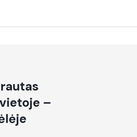
rautas
vietoje –
ėlėje