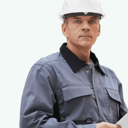
QR kodas patvirtina, kad asmuo yra įdarbintas ar
užsakovas prieš darbų pradžią turi įsitikinti, ar 
Tikslas:
užtikrinti skaidrumą statybų sektoriuje;
sumažinti nelegalų darbą ir nedeklaruotą veiklą;
užtikrinti dirbančiųjų teises, socialines garantijas 
Nauda:
dirbantiesiems: skaidrus darbas reiškia visapusę 
teikiamomis garantijomis;
užsakovams: identifikavus statybos darbus atlieka
Norėdami gauti daugiau informacijos, spustelėkit