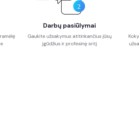
Darbų pasiūlymai
gramėlę
Gaukite užsakymus atitinkančius jūsų
Kokyb
te
įgūdžius ir profesinę sritį
užsa