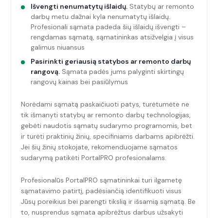
Išvengti nenumatytų išlaidų.
Statybų ar remonto
darbų metu dažnai kyla nenumatytų išlaidų.
Profesionali sąmata padeda šių išlaidų išvengti –
rengdamas sąmatą, sąmatininkas atsižvelgia į visus
galimus niuansus
Pasirinkti geriausią statybos ar remonto darbų
rangovą.
Sąmata padės jums palyginti skirtingų
rangovų kainas bei pasiūlymus
Norėdami sąmatą paskaičiuoti patys, turėtumėte ne
tik išmanyti statybų ar remonto darbų technologijas,
gebėti naudotis sąmatų sudarymo programomis, bet
ir turėti praktinių žinių, specifiniams darbams apibrėžti.
Jei šių žinių stokojate, rekomenduojame sąmatos
sudarymą patikėti PortalPRO profesionalams.
Profesionalūs PortalPRO sąmatininkai turi ilgametę
sąmatavimo patirtį, padėsiančią identifikuoti visus
Jūsų poreikius bei parengti tikslią ir išsamią sąmatą. Be
to, nusprendus sąmata apibrėžtus darbus užsakyti