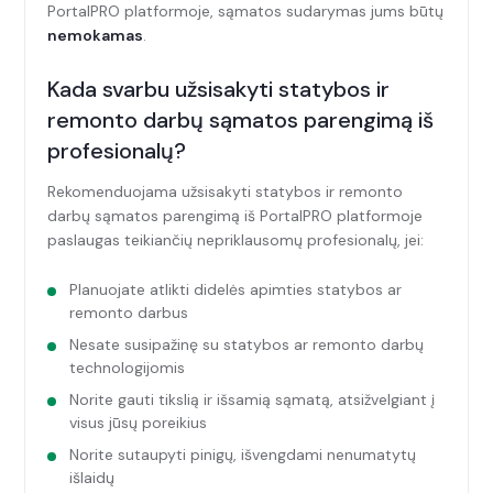
PortalPRO platformoje, sąmatos sudarymas jums būtų
nemokamas
.
Kada svarbu užsisakyti statybos ir
remonto darbų sąmatos parengimą iš
profesionalų?
Rekomenduojama užsisakyti statybos ir remonto
darbų sąmatos parengimą iš PortalPRO platformoje
paslaugas teikiančių nepriklausomų profesionalų, jei:
Planuojate atlikti didelės apimties statybos ar
remonto darbus
Nesate susipažinę su statybos ar remonto darbų
technologijomis
Norite gauti tikslią ir išsamią sąmatą, atsižvelgiant į
visus jūsų poreikius
Norite sutaupyti pinigų, išvengdami nenumatytų
išlaidų