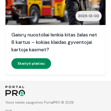
2025-12-02
Gaisrų nuostoliai lenkia kitas žalas net
8 kartus – kokias klaidas gyventojai
kartoja kasmet?
Skaityti plačiau
Visos teisės saugomos PortalPRO © 2026