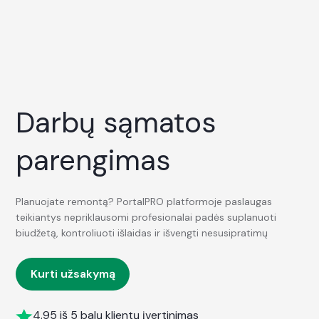
Darbų sąmatos
parengimas
Planuojate remontą? PortalPRO platformoje paslaugas
teikiantys nepriklausomi profesionalai padės suplanuoti
biudžetą, kontroliuoti išlaidas ir išvengti nesusipratimų
Kurti užsakymą
4.95 iš 5 balų klientų įvertinimas