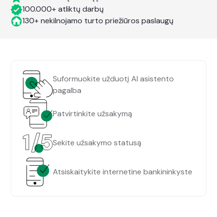
100.000+ atliktų darbų
130+ nekilnojamo turto priežiūros paslaugų
Suformuokite užduotį AI asistento
pagalba
Patvirtinkite užsakymą
Sekite užsakymo statusą
Atsiskaitykite internetine bankininkyste