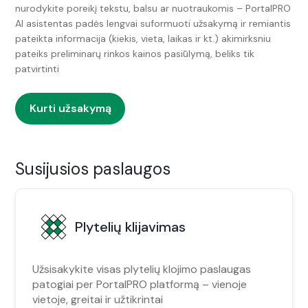
nurodykite poreikį tekstu, balsu ar nuotraukomis – PortalPRO
AI asistentas padės lengvai suformuoti užsakymą ir remiantis
pateikta informacija (kiekis, vieta, laikas ir kt.) akimirksniu
pateiks preliminarų rinkos kainos pasiūlymą, beliks tik
patvirtinti
Kurti užsakymą
Susijusios paslaugos
Plytelių klijavimas
Užsisakykite visas plytelių klojimo paslaugas
patogiai per PortalPRO platformą – vienoje
vietoje, greitai ir užtikrintai