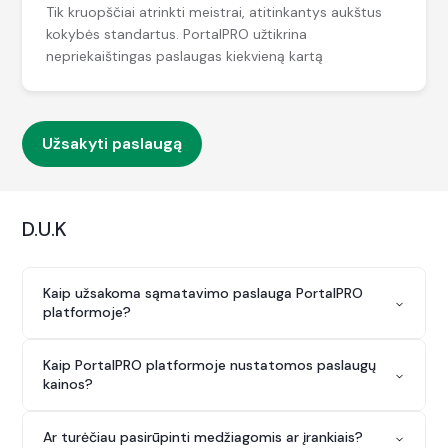
Tik kruopščiai atrinkti meistrai, atitinkantys aukštus
kokybės standartus. PortalPRO užtikrina
nepriekaištingas paslaugas kiekvieną kartą
Užsakyti paslaugą
D.U.K
Kaip užsakoma sąmatavimo paslauga PortalPRO
platformoje?
Pateikite užsakymą: Nurodykite poreikį tekstu, balsu ar
Kaip PortalPRO platformoje nustatomos paslaugų
nuotraukomis – PortalPRO AI asistentas padės lengvai
kainos?
suformuoti užsakymą ir remiantis pateikta informacija
(kiekis, vieta, laikas ir kt.) akimirksniu pateiks
PortalPRO platformos sąmatininkai sąmatas rengia
preliminarų rinkos kainos pasiūlymą, beliks tik
Ar turėčiau pasirūpinti medžiagomis ar įrankiais?
atsižvelgdami į rinkos kainas.