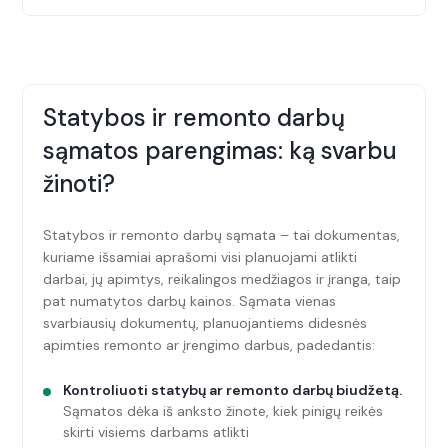
patvirtinti. Profesionalus meistras susisieks ir atliks
Vienas didžiausių PortalPRO privalumų – lankstumas!
darbus sutartu laiku. Apmokėkite sąskaitą:
Reikiamus įrankius turi paslaugos teikėjas. Medžiagas
Atsiskaitykite tik po paslaugos suteikimo,
galime pasiūlyti iš PortalPRO atrinktų patikimų
naudodamiesi internetine bankininkyste. Įvertinkite
medžiagų tiekėjų ir pradžiuginti geromis nuolaidomis
paslaugą: Po darbų atlikimo įvertinkite meistrą ir
Statybos ir remonto darbų
arba medžiagomis galite pasirūpinti patys. Visada
suteiktos paslaugos kokybę – jūsų nuomonė padeda
rekomenduojame konsultuotis su paslaugą teikiančiu,
mums tobulėti.
sąmatos parengimas: ką svarbu
patyrusiu PortalPRO specialistu, kuris padės priimti
žinoti?
geriausią sprendimą.
Statybos ir remonto darbų sąmata – tai dokumentas,
kuriame išsamiai aprašomi visi planuojami atlikti
darbai, jų apimtys, reikalingos medžiagos ir įranga, taip
pat numatytos darbų kainos. Sąmata vienas
svarbiausių dokumentų, planuojantiems didesnės
apimties remonto ar įrengimo darbus, padedantis:
Kontroliuoti statybų ar remonto darbų biudžetą.
Sąmatos dėka iš anksto žinote, kiek pinigų reikės
skirti visiems darbams atlikti