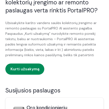
kolektorių įrengimo ar remonto
paslaugas verta rinktis PortalPRO?
Užsisakykite karšto vandens saulės kolektorių įrengimo ar
remonto paslaugas su PortalPRO AI asistento pagalba.
Paspaudus „Kurti užsakymą" nurodykite remonto poreikį
tekstu, balsu ar nuotraukomis – PortalPRO AI asistentas
padės lengvai suformuoti užsakymą ir remiantis pateikta
informacija (kiekis, vieta, laikas ir kt.) akimirksniu pateiks
preliminarų rinkos kainos pasiūlymą, beliks tik patvirtinti
Kurti užsakymą
Susijusios paslaugos
Oro kondicionierių