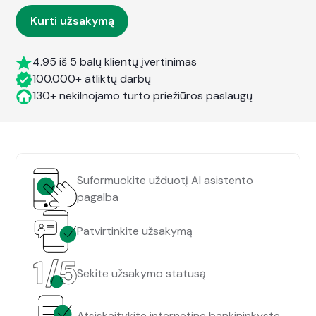
Kurti užsakymą
4.95 iš 5 balų klientų įvertinimas
100.000+ atliktų darbų
130+ nekilnojamo turto priežiūros paslaugų
Suformuokite užduotį AI asistento
pagalba
Patvirtinkite užsakymą
Sekite užsakymo statusą
Atsiskaitykite internetine bankininkyste