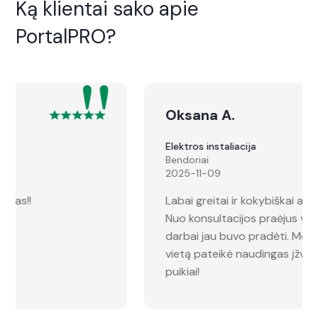
Ką klientai sako apie
PortalPRO?
"
Oksana A.
Elektros instaliacija
Bendoriai
2025-11-09
Labai greitai ir kokybiškai atlikta konsultacija!
Nuo konsultacijos praėjus vos dviem dienoms,
darbai jau buvo pradėti. Meistras atvykęs į
vietą pateikė naudingas įžvalgas ir viską atliko
puikiai!