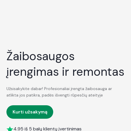
Žaibosaugos
įrengimas ir remontas
Užsisakykite dabar! Profesionaliai įrengta žaibosauga ar
atlikta jos patikra, padės išvengti rūpesčių ateityje
Kurti užsakymą
4.95 iš 5 balų klientų įvertinimas