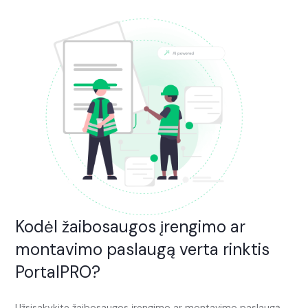
Kodėl žaibosaugos įrengimo ar
montavimo paslaugą verta rinktis
PortalPRO?
Užsisakykite žaibosaugos įrengimo ar montavimo paslaugą