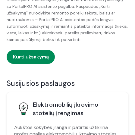
su PortalPRO AI asistento pagalba. Paspaudus „Kurti
užsakymą" nurodykite remonto poreikį tekstu, balsu ar
nuotraukomis – PortalPRO AI asistentas padės lengvai
suformuoti užsakymą ir remiantis pateikta informacija (kiekis,
vieta, laikas ir kt.) akimirksniu pateiks preliminarų rinkos
kainos pasiūlymą, beliks tik patvirtinti
Kurti užsakymą
Susijusios paslaugos
Elektromobilių įkrovimo
stotelių įrengimas
Aukštos kokybės įranga ir patirtis užtikrina
profesionalias elektromobilių įkrovimo stotelės