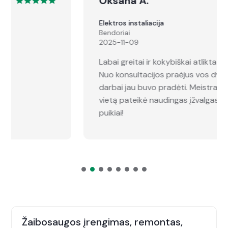
Oksana A.
Elektros instaliacija
Bendoriai
2025-11-09
Labai greitai ir kokybiškai atlikta konsultacija!
Nuo konsultacijos praėjus vos dviem dienoms,
darbai jau buvo pradėti. Meistras atvykęs į
vietą pateikė naudingas įžvalgas ir viską atliko
puikiai!
Žaibosaugos įrengimas, remontas,