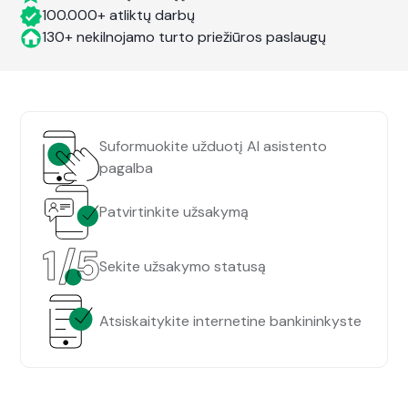
100.000+ atliktų darbų
130+ nekilnojamo turto priežiūros paslaugų
Suformuokite užduotį AI asistento
pagalba
Patvirtinkite užsakymą
Sekite užsakymo statusą
Atsiskaitykite internetine bankininkyste