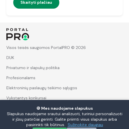
Skaityti plačiau
Visos teisės saugomos PortalPRO © 2026
DUK
Privatumo ir slapukų politika
Profesionalams
Elektroninių paslaugų teikimo sąlygos
Vykstantys konkursai
Apie mus
🍪 Mes naudojame slapukus
Slapukus naudojame srautui analizuoti, turiniui personalizuoti
ir jūsų patirčiai gerinti. Galite priimti visus slapukus arba
pasirinkti tik būtinus.
Sužinokite daugiau