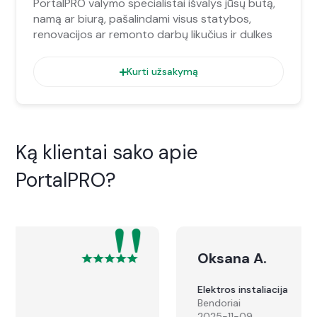
PortalPRO valymo specialistai išvalys jūsų butą,
namą ar biurą, pašalindami visus statybos,
renovacijos ar remonto darbų likučius ir dulkes
Kurti užsakymą
Ką klientai sako apie
PortalPRO?
"
Oksana A.
Elektros instaliacija
Bendoriai
2025-11-09