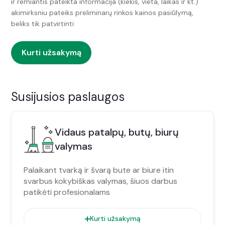
ir remiantis pateikta informacija (kiekis, vieta, laikas ir kt.)
akimirksniu pateiks preliminarų rinkos kainos pasiūlymą,
beliks tik patvirtinti
Kurti užsakymą
Susijusios paslaugos
Vidaus patalpų, butų, biurų
valymas
Palaikant tvarką ir švarą bute ar biure itin
svarbus kokybiškas valymas, šiuos darbus
patikėti profesionalams
Kurti užsakymą