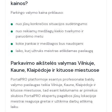
kainos?
Parkingo valymo kaina priklauso:
nuo jūsų konkrečios situacijos sudėtingumo
nuo reikiamų medžiagų kiekio tvarkymo ir
paruošimo metu
kokie įrankiai ir medžiagos bus naudojami
laiko, kurį užtruks meistras atlikdamas paslaugą
Parkavimo aikštelės valymas Vilniuje,
Kaune, Klaipėdoje ir kituose miestuose
PortalPRO platformoje esantys profesionalai baldų
valymo paslaugas teikia Vilniuje, Kaune, Klaipėdoje ir
kituose miestuose, tad esant keblumams ar prireikus
skubios PortalPRO ekspertų pagalbos jūsų lokacijoje
meistrai reaguoja greitai ir užtikrina darbų atlikimą
laiku.