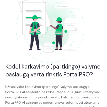
Kodėl karkavimo (partkingo) valymo
paslaugą verta rinktis PortalPRO?
Užsisakykite karkavimo (partkingo) valymo paslaugą su
PortalPRO AI asistento pagalba. Paspaudus „Kurti užsakymą"
nurodykite remonto poreikį tekstu, balsu ar nuotraukomis –
PortalPRO AI asistentas padės lengvai suformuoti užsakymą