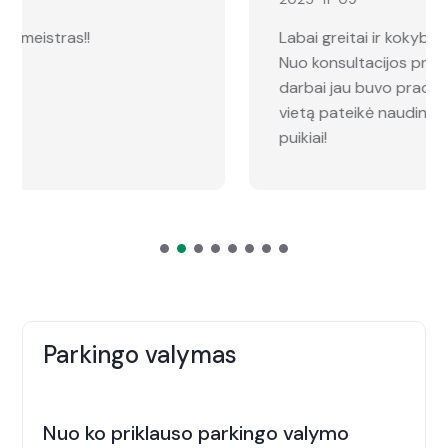
Labai greitai ir kokybiškai atlikta konsultacija!
Nuo konsultacijos praėjus vos dviem dienoms,
darbai jau buvo pradėti. Meistras atvykęs į
vietą pateikė naudingas įžvalgas ir viską atliko
puikiai!
Parkingo valymas
Nuo ko priklauso parkingo valymo