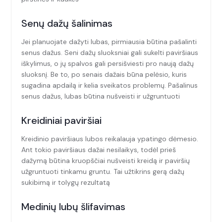
Senų dažų šalinimas
Jei planuojate dažyti lubas, pirmiausia būtina pašalinti
senus dažus. Seni dažų sluoksniai gali sukelti paviršiaus
iškylimus, o jų spalvos gali persišviesti pro naują dažų
sluoksnį. Be to, po senais dažais būna pelėsio, kuris
sugadina apdailą ir kelia sveikatos problemų. Pašalinus
senus dažus, lubas būtina nušveisti ir užgruntuoti
Kreidiniai paviršiai
Kreidinio paviršiaus lubos reikalauja ypatingo dėmesio.
Ant tokio paviršiaus dažai nesilaikys, todėl prieš
dažymą būtina kruopščiai nušveisti kreidą ir paviršių
užgruntuoti tinkamu gruntu. Tai užtikrins gerą dažų
sukibimą ir tolygų rezultatą
Medinių lubų šlifavimas