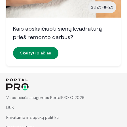
2025-11-25
Kaip apskaičiuoti sienų kvadratūrą
prieš remonto darbus?
Skaityti plačiau
Visos teisės saugomos PortalPRO © 2026
DUK
Privatumo ir slapukų politika