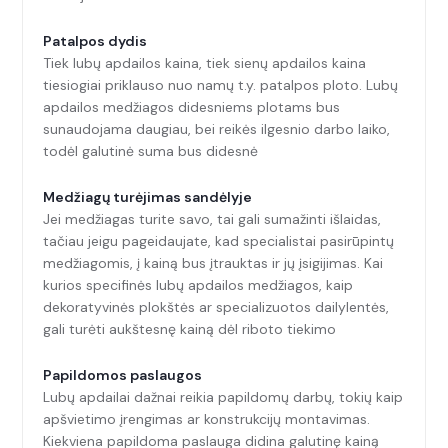
Patalpos dydis
Tiek lubų apdailos kaina, tiek sienų apdailos kaina
tiesiogiai priklauso nuo namų t.y. patalpos ploto. Lubų
apdailos medžiagos didesniems plotams bus
sunaudojama daugiau, bei reikės ilgesnio darbo laiko,
todėl galutinė suma bus didesnė
Medžiagų turėjimas sandėlyje
Jei medžiagas turite savo, tai gali sumažinti išlaidas,
tačiau jeigu pageidaujate, kad specialistai pasirūpintų
medžiagomis, į kainą bus įtrauktas ir jų įsigijimas. Kai
kurios specifinės lubų apdailos medžiagos, kaip
dekoratyvinės plokštės ar specializuotos dailylentės,
gali turėti aukštesnę kainą dėl riboto tiekimo
Papildomos paslaugos
Lubų apdailai dažnai reikia papildomų darbų, tokių kaip
apšvietimo įrengimas ar konstrukcijų montavimas.
Kiekviena papildoma paslauga didina galutinę kainą