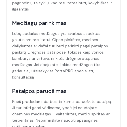
pagrindinių taisyklių, kad rezultatas būtų kokybiškas ir
ilgaamžis
Medžiagų parinkimas
Lubų apdailos medžiagos yra svarbus aspektas
galutiniam rezultatui. Gipso plokštės, medinės
dailylentės ar dažai turi būti parinkti pagal patalpos
paskirtį. Drėgnose patalpose, tokiose kaip vonios
kambarys ar virtuvė, rinkitės drėgmei atsparias
medžiagas. Jei abejojate, kokios medžiagos tiks
geriausiai, užsisakykite PortalPRO specialistų
konsultaciją
Patalpos paruošimas
Prieš pradėdami darbus, tinkamai paruoškite patalpą.
Ji turi būti gerai vėdinama, ypač jei naudojate
chemines medžiagas – vaitspiritas, metilo spiritas ar
terpentinas. Nepamirškite naudoti apsaugines
pirštinės ir kaukes