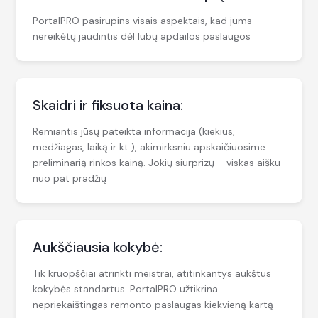
PortalPRO pasirūpins visais aspektais, kad jums
nereikėtų jaudintis dėl lubų apdailos paslaugos
Skaidri ir fiksuota kaina:
Remiantis jūsų pateikta informacija (kiekius,
medžiagas, laiką ir kt.), akimirksniu apskaičiuosime
preliminarią rinkos kainą. Jokių siurprizų – viskas aišku
nuo pat pradžių
Aukščiausia kokybė:
Tik kruopščiai atrinkti meistrai, atitinkantys aukštus
kokybės standartus. PortalPRO užtikrina
nepriekaištingas remonto paslaugas kiekvieną kartą