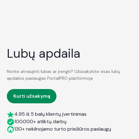
Lubų apdaila
Norite atnaujinti lubas ar įrengti? Užsisakykite visas lubų
apdailos paslaugas PortalPRO platformoje
Kurti užsakymą
4.95 iš 5 balų klientų įvertinimas
100.000+ atliktų darbų
130+ nekilnojamo turto priežiūros paslaugų