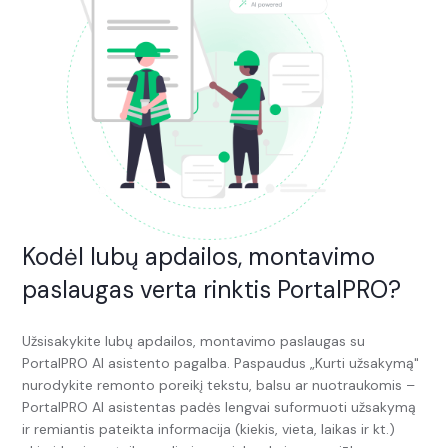
Kodėl lubų apdailos, montavimo
paslaugas verta rinktis PortalPRO?
Užsisakykite lubų apdailos, montavimo paslaugas su
PortalPRO AI asistento pagalba. Paspaudus „Kurti užsakymą"
nurodykite remonto poreikį tekstu, balsu ar nuotraukomis –
PortalPRO AI asistentas padės lengvai suformuoti užsakymą
ir remiantis pateikta informacija (kiekis, vieta, laikas ir kt.)