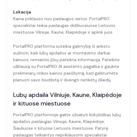
Lokacija
Kaina priklauso nuo paslaugos vietos. PortalPRO
specialistai teikia paslaugas didžiuosiuose Lietuvos
miestuose Vilniuje, Kaune, Klaipėdoje ir aplink juos
PortalPRO platforma suteikia galimybę iš anksto
sužinoti, kiek lubų apdailos ar montavimo darbai
kainuos, remiantis jūsų pateikta informacija. Pateikite
užklausą su PortalPRO AI asistento pagalba ir gaukite
preliminarų rinkos kainos pasiūlymą, kad galėtumėte
planuoti savo biudžetą ir išvengti netikėtų išlaidų
Lubų apdaila Vilniuje, Kaune, Klaipėdoje
ir kituose miestuose
PortalPRO platformoje galite užsakyti kokybiškas lubų
apdailos paslaugas Vilniuje, Kaune, Klaipėdoje,
Šiauliuose ir kituose Lietuvos miestuose. Patyrę
paslaugas teikiantys nepriklausomi specialistai