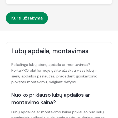
Kurti užsakymą
Lubų apdaila, montavimas
Reikalinga lubų, sienų apdaila ar montavimas?
PortalPRO platformoje galite užsakyti visas lubų ir
sienų apdailos paslaugas, pradedant gipskartonio
plokštės montavimu, baigiant dažymu
Nuo ko priklauso lubų apdailos ar
montavimo kaina?
Lubų apdailos ar montavimo kaina priklauso nuo kelių
pagrindinių veiksnių, kurie lemia darbų sudėtingumą t.y.