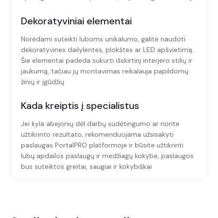
Dekoratyviniai elementai
Norėdami suteikti luboms unikalumo, galite naudoti
dekoratyvines dailylentes, plokštes ar LED apšvietimą.
Šie elementai padeda sukurti išskirtinį interjero stilių ir
jaukumą, tačiau jų montavimas reikalauja papildomų
žinių ir įgūdžių
Kada kreiptis į specialistus
Jei kyla abejonių dėl darbų sudėtingumo ar norite
užtikrinto rezultato, rekomenduojama užsisakyti
paslaugas PortalPRO platformoje ir būsite užtikrinti
lubų apdailos paslaugų ir medžiagų kokybe, paslaugos
bus suteiktos greitai, saugiai ir kokybiškai