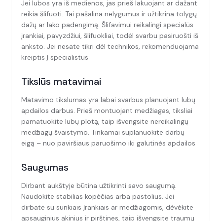
Jei lubos yra iš medienos, jas prieš lakuojant ar dažant
reikia šlifuoti. Tai pašalina nelygumus ir užtikrina tolygų
dažų ar lako padengimą. Šlifavimui reikalingi specialūs
įrankiai, pavyzdžiui, šlifuokliai, todėl svarbu pasiruošti iš
anksto. Jei nesate tikri dėl technikos, rekomenduojama
kreiptis į specialistus
Tikslūs matavimai
Matavimo tikslumas yra labai svarbus planuojant lubų
apdailos darbus. Prieš montuojant medžiagas, tiksliai
pamatuokite lubų plotą, taip išvengsite nereikalingų
medžiagų švaistymo. Tinkamai suplanuokite darbų
eigą – nuo paviršiaus paruošimo iki galutinės apdailos
Saugumas
Dirbant aukštyje būtina užtikrinti savo saugumą.
Naudokite stabilias kopėčias arba pastolius. Jei
dirbate su sunkiais įrankiais ar medžiagomis, dėvėkite
apsauginius akinius ir pirštines, taip išvengsite traumų