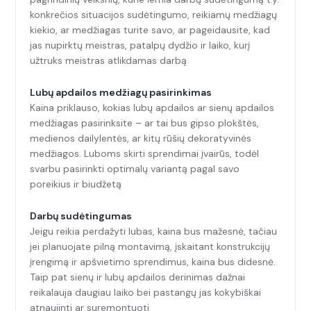
konkrečios situacijos sudėtingumo, reikiamų medžiagų
kiekio, ar medžiagas turite savo, ar pageidausite, kad
jas nupirktų meistras, patalpų dydžio ir laiko, kurį
užtruks meistras atlikdamas darbą
Lubų apdailos medžiagų pasirinkimas
Kaina priklauso, kokias lubų apdailos ar sienų apdailos
medžiagas pasirinksite – ar tai bus gipso plokštės,
medienos dailylentės, ar kitų rūšių dekoratyvinės
medžiagos. Luboms skirti sprendimai įvairūs, todėl
svarbu pasirinkti optimalų variantą pagal savo
poreikius ir biudžetą
Darbų sudėtingumas
Jeigu reikia perdažyti lubas, kaina bus mažesnė, tačiau
jei planuojate pilną montavimą, įskaitant konstrukcijų
įrengimą ir apšvietimo sprendimus, kaina bus didesnė.
Taip pat sienų ir lubų apdailos derinimas dažnai
reikalauja daugiau laiko bei pastangų jas kokybiškai
atnaujinti ar suremontuoti