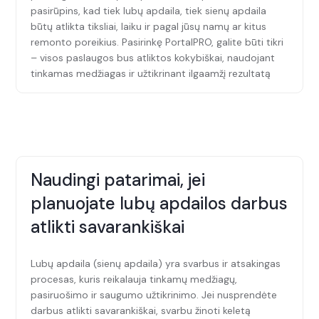
pasirūpins, kad tiek lubų apdaila, tiek sienų apdaila
būtų atlikta tiksliai, laiku ir pagal jūsų namų ar kitus
remonto poreikius. Pasirinkę PortalPRO, galite būti tikri
– visos paslaugos bus atliktos kokybiškai, naudojant
tinkamas medžiagas ir užtikrinant ilgaamžį rezultatą
Naudingi patarimai, jei
planuojate lubų apdailos darbus
atlikti savarankiškai
Lubų apdaila (sienų apdaila) yra svarbus ir atsakingas
procesas, kuris reikalauja tinkamų medžiagų,
pasiruošimo ir saugumo užtikrinimo. Jei nusprendėte
darbus atlikti savarankiškai, svarbu žinoti keletą