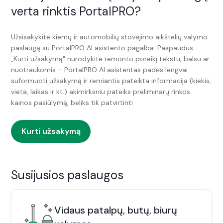
verta rinktis PortalPRO?
Užsisakykite kiemų ir automobilių stovėjimo aikštelių valymo
paslaugą su PortalPRO AI asistento pagalba. Paspaudus
„Kurti užsakymą" nurodykite remonto poreikį tekstu, balsu ar
nuotraukomis – PortalPRO AI asistentas padės lengvai
suformuoti užsakymą ir remiantis pateikta informacija (kiekis,
vieta, laikas ir kt.) akimirksniu pateiks preliminarų rinkos
kainos pasiūlymą, beliks tik patvirtinti
Kurti užsakymą
Susijusios paslaugos
Vidaus patalpų, butų, biurų