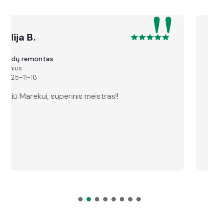
"
Oksana A.
Elektros instaliacija
Bendoriai
2025-11-09
Labai greitai ir kokybiškai atlikta konsultacija!
Nuo konsultacijos praėjus vos dviem dienoms,
darbai jau buvo pradėti. Meistras atvykęs į
vietą pateikė naudingas įžvalgas ir viską atliko
puikiai!