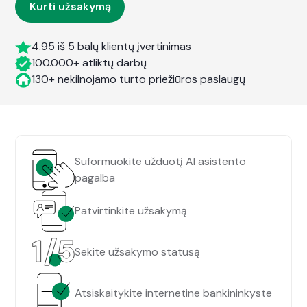
Kurti užsakymą
4.95 iš 5 balų klientų įvertinimas
100.000+ atliktų darbų
130+ nekilnojamo turto priežiūros paslaugų
Suformuokite užduotį AI asistento
pagalba
Patvirtinkite užsakymą
Sekite užsakymo statusą
Atsiskaitykite internetine bankininkyste