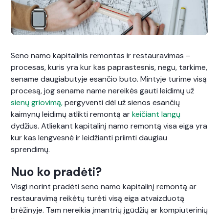
Seno namo kapitalinis remontas ir restauravimas –
procesas, kuris yra kur kas paprastesnis, negu, tarkime,
sename daugiabutyje esančio buto. Mintyje turime visą
procesą, jog sename name nereikės gauti leidimų už
sienų griovimą,
pergyventi dėl už sienos esančių
kaimynų leidimų atlikti remontą ar
keičiant langų
dydžius. Atliekant kapitalinį namo remontą visa eiga yra
kur kas lengvesnė ir leidžianti priimti daugiau
sprendimų.
Nuo ko pradėti?
Visgi norint pradėti seno namo kapitalinį remontą ar
restauravimą reikėtų turėti visą eiga atvaizduotą
brėžinyje. Tam nereikia įmantrių įgūdžių ar kompiuterinių