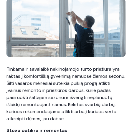
Tinkama ir savalaikė nekilnojamojo turto priežiūra yra
raktas į komfortišką gyvenimą namuose žiemos sezonu.
Šilti vasaros mėnesiai suteikia puikią progą atlikti
įvairius remonto ir priežiūros darbus, kurie padės
pasiruošti šaltajam sezonui ir išvengti neplanuotų
išlaidų remontuojant namus. Keletas svarbių darbų,
kuriuos rekomenduojame atlikti arba į kuriuos verta
atkreipti dėmesį jau dabar:
Stogo patikra ir remontas