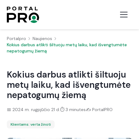
Portalpro
Naujienos
Kokius darbus atlikti šiltuoju metų laiku, kad išvengtumėte
nepatogumų žiemą
Kokius darbus atlikti šiltuoju
metų laiku, kad išvengtumėte
nepatogumų žiemą
📅
2024 m. rugpjūčio 21 d.
⏱️
3 minutes
✍️
PortalPRO
Klientams: verta žinoti