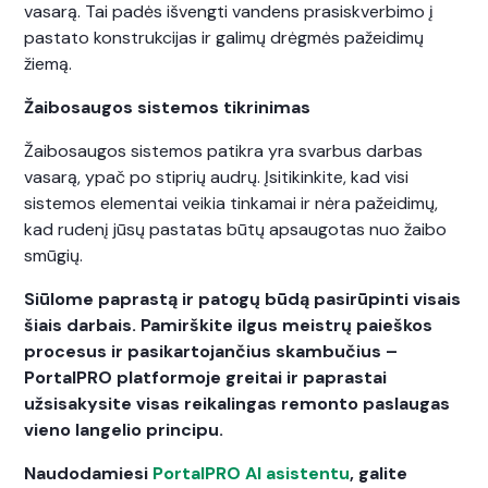
vasarą. Tai padės išvengti vandens prasiskverbimo į
pastato konstrukcijas ir galimų drėgmės pažeidimų
žiemą.
Žaibosaugos sistemos tikrinimas
Žaibosaugos sistemos patikra yra svarbus darbas
vasarą, ypač po stiprių audrų. Įsitikinkite, kad visi
sistemos elementai veikia tinkamai ir nėra pažeidimų,
kad rudenį jūsų pastatas būtų apsaugotas nuo žaibo
smūgių.
Siūlome paprastą ir patogų būdą pasirūpinti visais
šiais darbais. Pamirškite ilgus meistrų paieškos
procesus ir pasikartojančius skambučius –
PortalPRO platformoje greitai ir paprastai
užsisakysite visas reikalingas remonto paslaugas
vieno langelio principu.
Naudodamiesi
PortalPRO AI asistentu
, galite