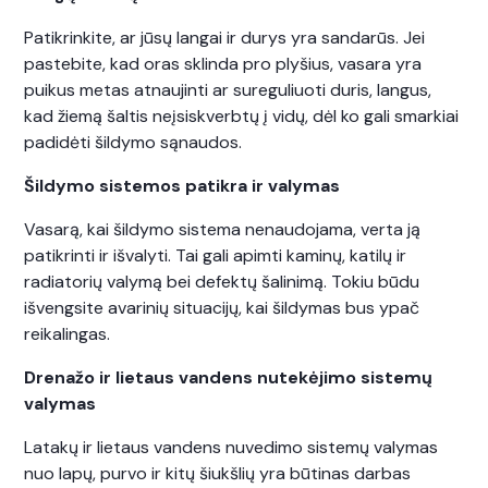
Patikrinkite, ar jūsų langai ir durys yra sandarūs. Jei
pastebite, kad oras sklinda pro plyšius, vasara yra
puikus metas atnaujinti ar sureguliuoti duris, langus,
kad žiemą šaltis neįsiskverbtų į vidų, dėl ko gali smarkiai
padidėti šildymo sąnaudos.
Šildymo sistemos patikra ir valymas
Vasarą, kai šildymo sistema nenaudojama, verta ją
patikrinti ir išvalyti. Tai gali apimti kaminų, katilų ir
radiatorių valymą bei defektų šalinimą. Tokiu būdu
išvengsite avarinių situacijų, kai šildymas bus ypač
reikalingas.
Drenažo ir lietaus vandens nutekėjimo sistemų
valymas
Latakų ir lietaus vandens nuvedimo sistemų valymas
nuo lapų, purvo ir kitų šiukšlių yra būtinas darbas