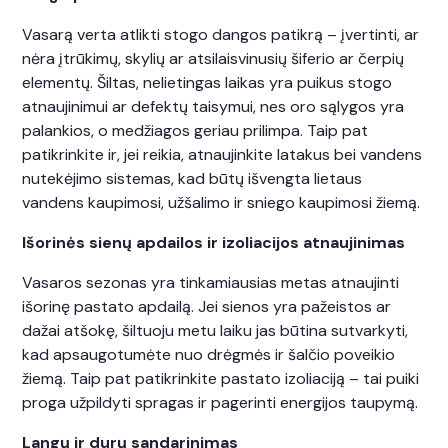
Vasarą verta atlikti stogo dangos patikrą – įvertinti, ar
nėra įtrūkimų, skylių ar atsilaisvinusių šiferio ar čerpių
elementų. Šiltas, nelietingas laikas yra puikus stogo
atnaujinimui ar defektų taisymui, nes oro sąlygos yra
palankios, o medžiagos geriau prilimpa. Taip pat
patikrinkite ir, jei reikia, atnaujinkite latakus bei vandens
nutekėjimo sistemas, kad būtų išvengta lietaus
vandens kaupimosi, užšalimo ir sniego kaupimosi žiemą.
Išorinės sienų apdailos ir izoliacijos atnaujinimas
Vasaros sezonas yra tinkamiausias metas atnaujinti
išorinę pastato apdailą. Jei sienos yra pažeistos ar
dažai atšokę, šiltuoju metu laiku jas būtina sutvarkyti,
kad apsaugotumėte nuo drėgmės ir šalčio poveikio
žiemą. Taip pat patikrinkite pastato izoliaciją – tai puiki
proga užpildyti spragas ir pagerinti energijos taupymą.
Langų ir durų sandarinimas