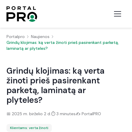
Portalpro
Naujienos
Grindų klojimas: ką verta žinoti prieš pasirenkant parketą,
laminatą ar plyteles?
Grindų klojimas: ką verta
žinoti prieš pasirenkant
parketą, laminatą ar
plyteles?
📅
2025 m. birželio 2 d.
⏱️
3 minutes
✍️
PortalPRO
Klientams: verta žinoti