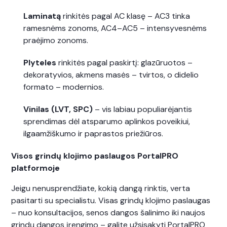
Laminatą
rinkitės pagal AC klasę – AC3 tinka
ramesnėms zonoms, AC4–AC5 – intensyvesnėms
praėjimo zonoms.
Plyteles
rinkitės pagal paskirtį: glazūruotos –
dekoratyvios, akmens masės – tvirtos, o didelio
formato – modernios.
Vinilas (LVT, SPC)
– vis labiau populiarėjantis
sprendimas dėl atsparumo aplinkos poveikiui,
ilgaamžiškumo ir paprastos priežiūros.
Visos grindų klojimo paslaugos PortalPRO
platformoje
Jeigu nenusprendžiate, kokią dangą rinktis, verta
pasitarti su specialistu. Visas grindų klojimo paslaugas
– nuo konsultacijos, senos dangos šalinimo iki naujos
grindų dangos įrengimo – galite užsisakyti PortalPRO