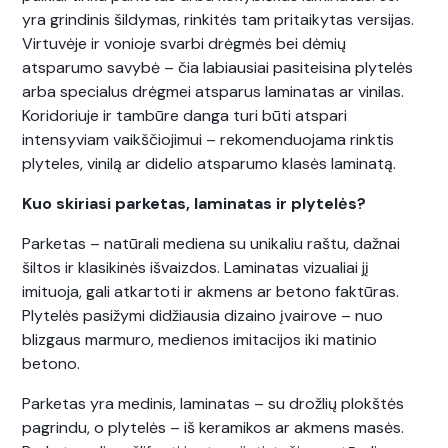
yra grindinis šildymas, rinkitės tam pritaikytas versijas.
Virtuvėje ir vonioje svarbi drėgmės bei dėmių
atsparumo savybė – čia labiausiai pasiteisina plytelės
arba specialus drėgmei atsparus laminatas ar vinilas.
Koridoriuje ir tambūre danga turi būti atspari
intensyviam vaikščiojimui – rekomenduojama rinktis
plyteles, vinilą ar didelio atsparumo klasės laminatą.
Kuo skiriasi parketas, laminatas ir plytelės?
Parketas – natūrali mediena su unikaliu raštu, dažnai
šiltos ir klasikinės išvaizdos. Laminatas vizualiai jį
imituoja, gali atkartoti ir akmens ar betono faktūras.
Plytelės pasižymi didžiausia dizaino įvairove – nuo
blizgaus marmuro, medienos imitacijos iki matinio
betono.
Parketas yra medinis, laminatas – su drožlių plokštės
pagrindu, o plytelės – iš keramikos ar akmens masės.