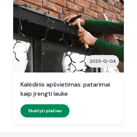
2025-12-04
Kalėdinis apšvietimas: patarimai
kaip įrengti lauke
Skaityti plačiau