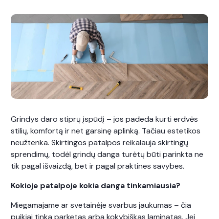
Grindys daro stiprų įspūdį – jos padeda kurti erdvės
stilių, komfortą ir net garsinę aplinką. Tačiau estetikos
neužtenka. Skirtingos patalpos reikalauja skirtingų
sprendimų, todėl grindų danga turėtų būti parinkta ne
tik pagal išvaizdą, bet ir pagal praktines savybes.
Kokioje patalpoje kokia danga tinkamiausia?
Miegamajame ar svetainėje svarbus jaukumas – čia
puikiai tinka parketas arba kokybiškas laminatas. Jei