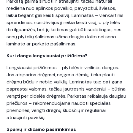
Parketą galima šlifuoti ir atnaujinti, tačiau natūrali
mediena nuo aplinkos poveikio, pavyzdžiui, šviesos,
laikui bėgant gali keisti spalvą. Laminatas – vienkartinis
sprendimas, nusidėvėjus jį reikia keisti visą, o plytelės
itin ilgaamžės, bet jų keitimas gali būti sudėtingas, nes
senų plytelių šalinimas užima daugiau laiko nei seno
laminato ar parketo pašalinimas.
Kuri danga lengviausiai prižiūrima?
Lengviausiai prižiūrimos – plytelės ir vinilinės dangos.
Jos atsparios drėgmei, neįgeria dėmių, tinka plauti
drėgnu būdu ir nebijo valiklių. Laminatas taip pat gana
paprastai valomas, tačiau jautresnis vandeniui – būtina
vengti per didelės drėgmės. Parketas reikalauja daugiau
priežiūros – rekomenduojama naudoti specialias
priemones, vengti drėgnų šluosčių ir reguliariai
atnaujinti paviršių.
Spalvų ir dizaino pasirinkimas