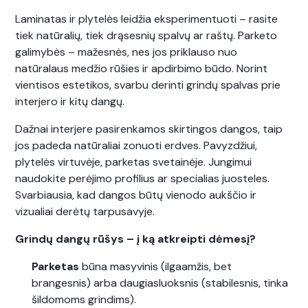
Laminatas ir plytelės leidžia eksperimentuoti – rasite
tiek natūralių, tiek drąsesnių spalvų ar raštų. Parketo
galimybės – mažesnės, nes jos priklauso nuo
natūralaus medžio rūšies ir apdirbimo būdo. Norint
vientisos estetikos, svarbu derinti grindų spalvas prie
interjero ir kitų dangų.
Dažnai interjere pasirenkamos skirtingos dangos, taip
jos padeda natūraliai zonuoti erdves. Pavyzdžiui,
plytelės virtuvėje, parketas svetainėje. Jungimui
naudokite perėjimo profilius ar specialias juosteles.
Svarbiausia, kad dangos būtų vienodo aukščio ir
vizualiai derėtų tarpusavyje.
Grindų dangų rūšys – į ką atkreipti dėmesį?
Parketas
būna masyvinis (ilgaamžis, bet
brangesnis) arba daugiasluoksnis (stabilesnis, tinka
šildomoms grindims).