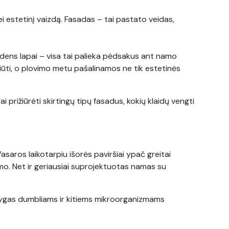
ei estetinį vaizdą. Fasadas – tai pastato veidas,
rudens lapai – visa tai palieka pėdsakus ant namo
žiūti, o plovimo metu pašalinamos ne tik estetinės
 prižiūrėti skirtingų tipų fasadus, kokių klaidų vengti
asaros laikotarpiu išorės paviršiai ypač greitai
jimo. Net ir geriausiai suprojektuotas namas su
ąlygas dumbliams ir kitiems mikroorganizmams