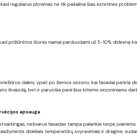
 kad reguliarus plovimas ne tik pašalina šias estetines proble
, kad prižiūrėtos išorės namai parduodami už 5-10% didesnę k
riežiūros dalimi, ypač po žiemos sezono, kai fasadai patiria did
stato išvaizdą, bet ir paruošia paviršius kitiems sezoniniams
rukcijos apsauga
tvarkingas, nešvarus fasadas tampa palankia terpe įvairiems mi
asižymintis dideliais temperatūrų svyravimais ir drėgme, sudaro