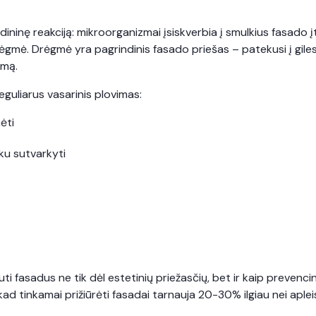
ninę reakciją: mikroorganizmai įsiskverbia į smulkius fasado įtr
gmė. Drėgmė yra pagrindinis fasado priešas – patekusi į gilesni
rimą.
eguliarus vasarinis plovimas:
nėti
iku sutvarkyti
e
i fasadus ne tik dėl estetinių priežasčių, bet ir kaip prevenci
kad tinkamai prižiūrėti fasadai tarnauja 20-30% ilgiau nei aplei