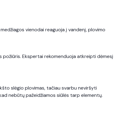
s medžiagos vienodai reaguoja į vandenį, plovimo
alus požiūris. Ekspertai rekomenduoja atkreipti dėmesį
ukšto slėgio plovimas, tačiau svarbu neviršyti
 kad nebūtų pažeidžiamos siūlės tarp elementų.