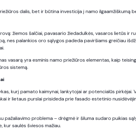
ežiūros dalis, bet ir būtina investicija į namo ilgaamžiškumą b
rovą: žiemos šalčiai, pavasario žiedadulkės, vasaros lietūs ir 
arbą, nes palankios oro sąlygos padeda paviršiams greičiau išd
ai.
as vasarą yra esminis namo priežiūros elementas, kaip teisingai
iūros sistemą.
ai
kas, kurį pamato kaimynai, lankytojai ar potencialūs pirkėjai. V
akai ir lietaus purslai prisideda prie fasado estetinio nusidėvė
 su pažaliavimo problema – drėgmė ir šiluma sudaro puikias s
, kur saulės šviesos mažiau.