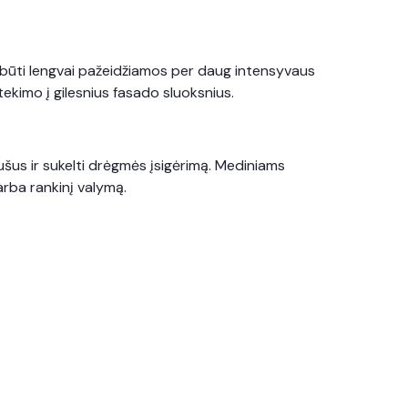
li būti lengvai pažeidžiamos per daug intensyvaus
atekimo į gilesnius fasado sluoksnius.
aušus ir sukelti drėgmės įsigėrimą. Mediniams
rba rankinį valymą.