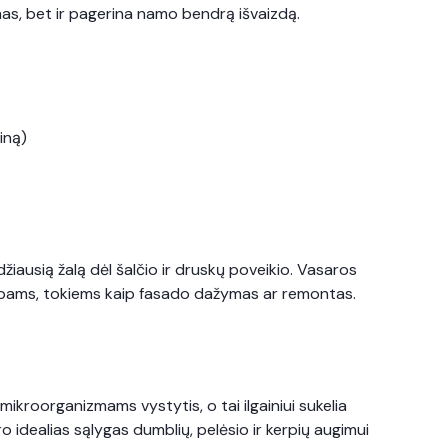
mas, bet ir pagerina namo bendrą išvaizdą.
ainą)
žiausią žalą dėl šalčio ir druskų poveikio. Vasaros
 darbams, tokiems kaip fasado dažymas ar remontas.
kroorganizmams vystytis, o tai ilgainiui sukelia
 idealias sąlygas dumblių, pelėsio ir kerpių augimui