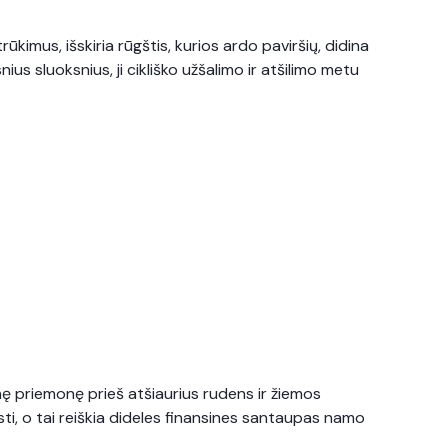
ūkimus, išskiria rūgštis, kurios ardo paviršių, didina
us sluoksnius, ji cikliško užšalimo ir atšilimo metu
nę priemonę prieš atšiaurius rudens ir žiemos
sti, o tai reiškia dideles finansines santaupas namo