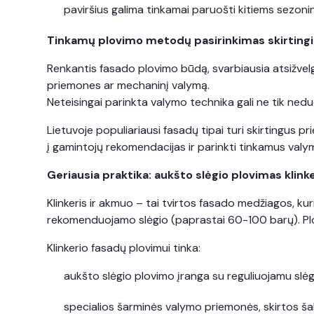
paviršius galima tinkamai paruošti kitiems sezo
Tinkamų plovimo metodų pasirinkimas skirting
Renkantis fasado plovimo būdą, svarbiausia atsižvelg
priemones ar mechaninį valymą.
Neteisingai parinkta valymo technika gali ne tik neduo
Lietuvoje populiariausi fasadų tipai turi skirtingus p
į gamintojų rekomendacijas ir parinkti tinkamus va
Geriausia praktika: aukšto slėgio plovimas klin
Klinkeris ir akmuo – tai tvirtos fasado medžiagos, ku
rekomenduojamo slėgio (paprastai 60-100 barų). Plo
Klinkerio fasadų plovimui tinka:
aukšto slėgio plovimo įranga su reguliuojamu slė
specialios šarminės valymo priemonės, skirtos šal