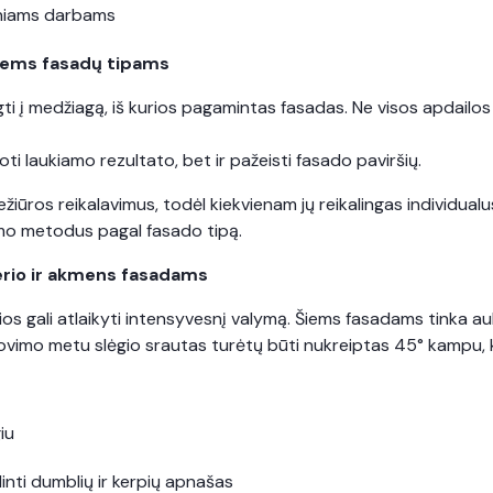
niniams darbams
iems fasadų tipams
ti į medžiagą, iš kurios pagamintas fasadas. Ne visos apdailo
ti laukiamo rezultato, bet ir pažeisti fasado paviršių.
riežiūros reikalavimus, todėl kiekvienam jų reikalingas individu
lymo metodus pagal fasado tipą.
kerio ir akmens fasadams
rios gali atlaikyti intensyvesnį valymą. Šiems fasadams tinka a
vimo metu slėgio srautas turėtų būti nukreiptas 45° kampu,
giu
inti dumblių ir kerpių apnašas