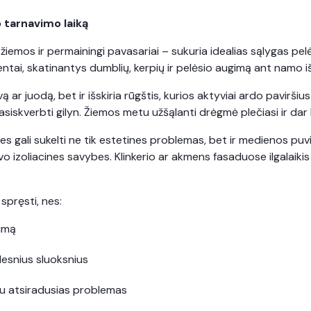
o tarnavimo laiką
žiemos ir permainingi pavasariai – sukuria idealias sąlygas pel
entai, skatinantys dumblių, kerpių ir pelėsio augimą ant namo i
ą ar juodą, bet ir išskiria rūgštis, kurios aktyviai ardo paviršiu
rasiskverbti gilyn. Žiemos metu užšąlanti drėgmė plečiasi ir da
s gali sukelti ne tik estetines problemas, bet ir medienos puv
o izoliacines savybes. Klinkerio ar akmens fasaduose ilgalaikis 
spręsti, nes:
vumą
ilesnius sluoksnius
odu atsiradusias problemas