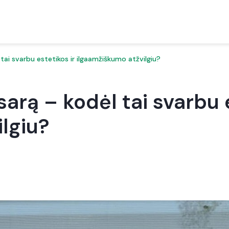
tai svarbu estetikos ir ilgaamžiškumo atžvilgiu?
arą – kodėl tai svarbu e
lgiu?