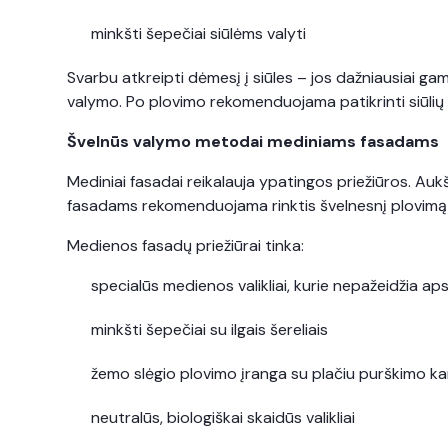
minkšti šepečiai siūlėms valyti
Svarbu atkreipti dėmesį į siūles – jos dažniausiai g
valymo. Po plovimo rekomenduojama patikrinti siūlių bū
Švelnūs valymo metodai mediniams fasadams
Mediniai fasadai reikalauja ypatingos priežiūros. Aukš
fasadams rekomenduojama rinktis švelnesnį plovimą 
Medienos fasadų priežiūrai tinka:
specialūs medienos valikliai, kurie nepažeidžia a
minkšti šepečiai su ilgais šereliais
žemo slėgio plovimo įranga su plačiu purškimo 
neutralūs, biologiškai skaidūs valikliai