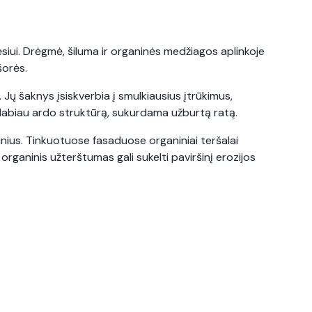
ėsiui. Drėgmė, šiluma ir organinės medžiagos aplinkoje
šorės.
s. Jų šaknys įsiskverbia į smulkiausius įtrūkimus,
r labiau ardo struktūrą, sukurdama užburtą ratą.
inius. Tinkuotuose fasaduose organiniai teršalai
organinis užterštumas gali sukelti paviršinį erozijos