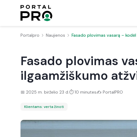
Portalpro
Naujienos
Fasado plovimas vasarą – kodėl 
Fasado plovimas vas
ilgaamžiškumo atžvi
📅
2025 m. birželio 23 d.
⏱️
10 minutes
✍️
PortalPRO
Klientams: verta žinoti