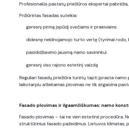
Profesionalūs pastatų priežiūros ekspertai pabrėžia,
Prižiūrėtas fasadas suteikia:
geresnį pirmą įspūdį svečiams ir praeiviams
didesnę nekilnojamojo turto vertę (tyrimai rodo
pasididžiavimo jausmą namo savininkui
geresnį viso rajono estetinį vaizdą
Reguliari fasadų priežiūra turėtų tapti įprasta namo p
laikotarpiu atliekamas plovimas ne tik atgaivina pa
Fasado plovimas ir ilgaamžiškumas: namo konst
Fasado plovimas – tai ne vien estetinė procedūra. Ne
struktūrinius fasado pažeidimus. Lietuvos klimatas, p