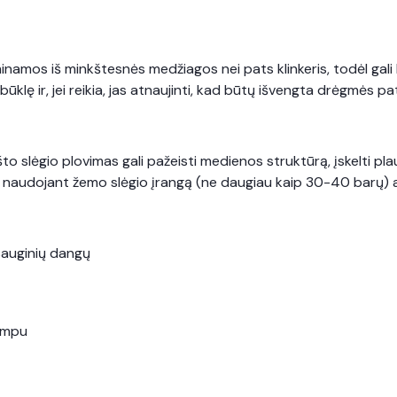
aminamos iš minkštesnės medžiagos nei pats klinkeris, todėl ga
klę ir, jei reikia, jas atnaujinti, kad būtų išvengta drėgmės p
to slėgio plovimas gali pažeisti medienos struktūrą, įskelti pl
naudojant žemo slėgio įrangą (ne daugiau kaip 30-40 barų) a
psauginių dangų
kampu