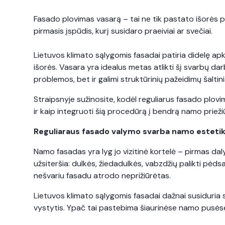
Fasado plovimas vasarą – tai ne tik pastato išorės pri
pirmasis įspūdis, kurį susidaro praeiviai ar svečiai.
Lietuvos klimato sąlygomis fasadai patiria didelę apk
išorės. Vasara yra idealus metas atlikti šį svarbų d
problemos, bet ir galimi struktūrinių pažeidimų šaltini
Straipsnyje sužinosite, kodėl reguliarus fasado plovim
ir kaip integruoti šią procedūrą į bendrą namo priež
Reguliaraus fasado valymo svarba namo estetik
Namo fasadas yra lyg jo vizitinė kortelė – pirmas daly
užsiteršia: dulkės, žiedadulkės, vabzdžių palikti pėds
nešvariu fasadu atrodo neprižiūrėtas.
Lietuvos klimato sąlygomis fasadai dažnai susiduria
vystytis. Ypač tai pastebima šiaurinėse namo pusėse