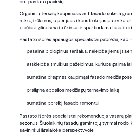
ant pastato paviršių.
Organinių teršalų kaupimasis ant fasado sukelia grandi
mikroįtrūkimus, o per juos į konstrukcijas patenka drė
plečiasi, gilindama įtrūkimus ir spartindama fasado i
Pastato išorės apsaugos specialistai pabrėžia, kad r
pašalina biologinius teršalus, neleidžia jiems įsise
atskleidžia smulkius pažeidimus, kuriuos galima la
sumažina drėgmės kaupimąsi fasado medžiagos
prailgina apdailos medžiagų tarnavimo laiką
sumažina poreikį fasado remontui
Pastato išorės specialistai rekomenduoja vasarą plaut
sezonus. Šiuolaikinių fasadų gamintojų tyrimai rodo, 
savininkui ilgalaikėje perspektyvoje.