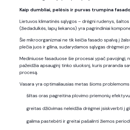
Kaip dumbliai, pelėsis ir purvas trumpina fasad
Lietuvos klimatinės sąlygos – drėgni rudenys, šaltos 
(žiedadulkės, lapų liekanos) yra pagrindiniai kompon
Šie mikroorganizmai ne tik keičia fasado spalvą į žalsv
plečia juos ir gilina, sudarydamos sąlygas drėgmei p
Mediniuose fasaduose šie procesai ypač pavojingi, ne
pažeidžia apsauginį tinko sluoksnį, kuris praranda sav
procesą.
Vasara yra optimaliausias metas šioms problemoms 
šiltas oras pagreitina plovimo priemonių efekty
greitas džiūvimas neleidžia drėgmei įsiskverbti į g
galima pastebėti ir greitai pašalinti žiemos peri