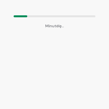
Minutėlę...
Nuotraukos (neprivaloma)
Vilkite ir nuleiskite čia failus arba spustelėkite, kad pasirinktumėte